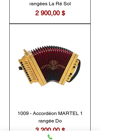
rangées La Ré Sol
Prix
2 900,00 $
1009 - Accordéon MARTEL 1
rangée Do
Prix
3 200,00 $